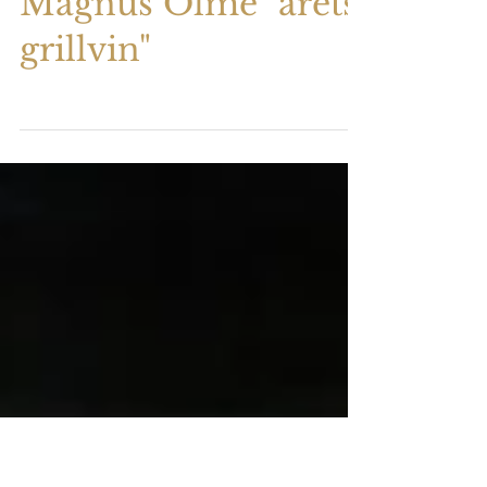
Magnus Ölme "årets
grillvin"