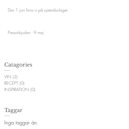
Den 1 juni finns vi på systembolaget
Pressinbjudan - 9 maj
Catagories
VIN
(2)
2 inlägg
RECEPT
(0)
0 inlägg
INSPIRATION
(0)
0 inlägg
Taggar
Inga taggar än.