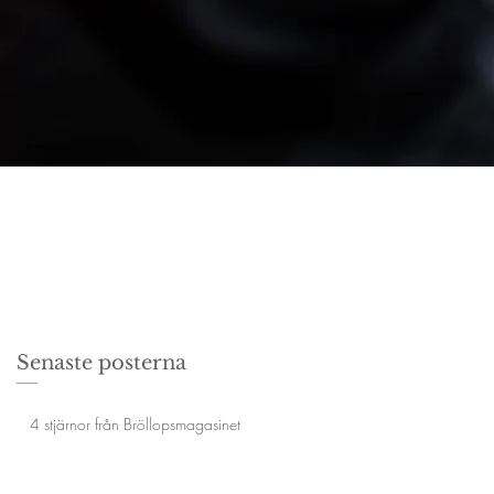
Senaste posterna
4 stjärnor från Bröllopsmagasinet